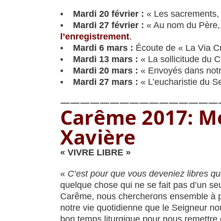
•
Mardi 20 février :
« Les sacrements, 
•
Mardi 27 février :
« Au nom du Père, d
l’enregistrement
.
•
Mardi 6 mars :
Écoute de « La Via Cr
•
Mardi 13 mars :
« La sollicitude du C
•
Mardi 20 mars :
« Envoyés dans notr
•
Mardi 27 mars :
« L’eucharistie du Se
————————————————
Carême 2017: Mé
Xavière
« VIVRE LIBRE »
«
C’est pour que vous deveniez libres que
quelque chose qui ne se fait pas d’un se
Carême, nous chercherons ensemble à par
notre vie quotidienne que le Seigneur n
bon temps liturgique pour nous remettre e