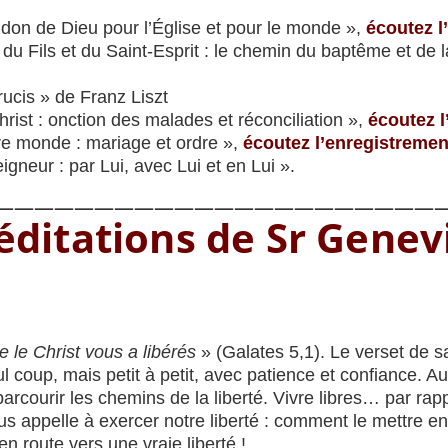
don de Dieu pour l’Église et pour le monde »,
écoutez l
u Fils et du Saint-Esprit : le chemin du baptême et de l
ucis » de Franz Liszt
hrist : onction des malades et réconciliation »,
écoutez l
e monde : mariage et ordre »,
écoutez l’enregistremen
igneur : par Lui, avec Lui et en Lui ».
———————————————————————
ditations de Sr Gene
 le Christ vous a libérés
» (Galates 5,1). Le verset de s
ul coup, mais petit à petit, avec patience et confiance.
courir les chemins de la liberté. Vivre libres… par rap
ous appelle à exercer notre liberté : comment le mettre
n route vers une vraie liberté !