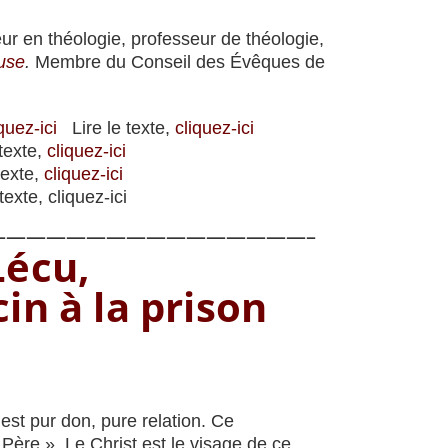
 en théologie, professeur de théologie,
use
.
Membre du Conseil des Évêques de
quez-ici
Lire le texte,
cliquez-ici
texte,
cliquez-ici
texte,
cliquez-ici
exte, cliquez-ici
———————————————–
Lécu,
in à la prison
est pur don, pure relation. Ce
 Père ». Le Christ est le visage de ce