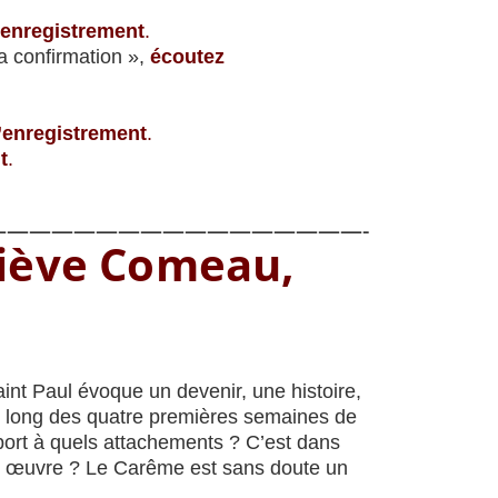
’enregistrement
.
a confirmation »,
écoutez
’enregistrement
.
t
.
————————————————-
viève Comeau,
aint Paul évoque un devenir, une histoire,
 Au long des quatre premières semaines de
port à quels attachements ? C’est dans
 en œuvre ? Le Carême est sans doute un