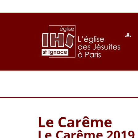
Passer
au
contenu
Le Carême
Le Carême 2019 