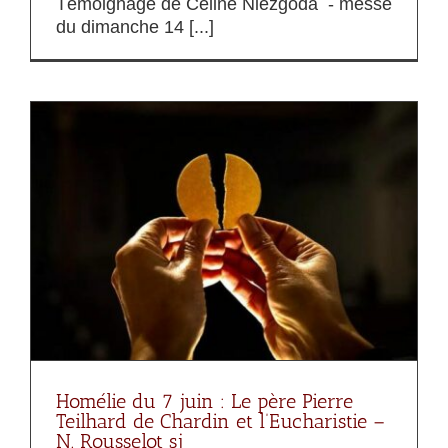
Témoignage de Céline Niezgoda - messe
du dimanche 14 [...]
Homélie du 7 juin : Le père Pierre
Teilhard de Chardin et l’Eucharistie –
N. Rousselot sj