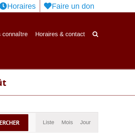
Horaires
Faire un don
 connaître
Horaires & contact
ût
Navigation
ERCHER
Liste
Mois
Jour
de