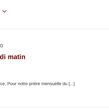
r
ionnez
30
di matin
e, Pour notre prière mensuelle du [...]