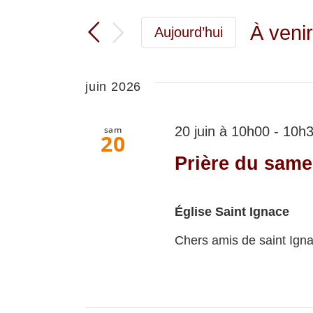
et
clé.
Rechercher
navigation
À veni
Aujourd’hui
Évènements
Sélect
de
par
une
mot-
vues
juin 2026
clé.
date.
Évènements
sam
20 juin à 10h00
-
10h
20
Prière du same
Église Saint Ignace
Chers amis de saint Ignac