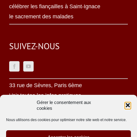
célébrer les fiançailles à Saint-Ignace
le sacrement des malades
SUIVEZ-NOUS
33 rue de Sèvres, Paris 6ème
Voir toutes les infos pratiques
Gérer le consentement aux
cookies
Mentions légales
Politique de confidentialité
Nous utilisons des cookies pour optimiser notre site web et notre service.
Une oeuvre jésuite