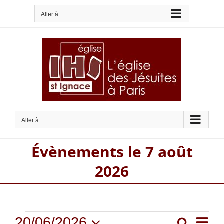
Passer
Aller à...
au
contenu
Aller à...
Évènements le 7 août
2026
Évènements
Na
20/06/2026
Recherc