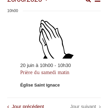
Rech
Jour
de
for
Sélectionnez
et
10h00
une
vu
20
navi
date.
Év
juin
de
vues
2026
Évè
20 juin à 10h00
-
10h30
Prière du samedi matin
Église Saint Ignace
Jour précédent
Jour suivant