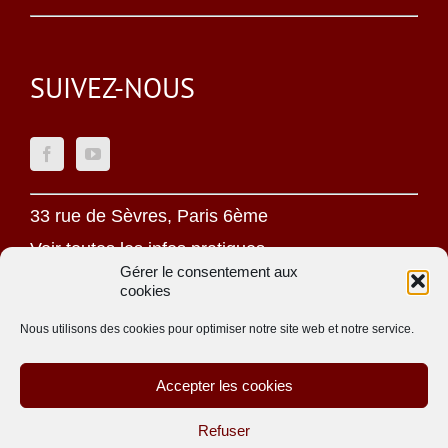
SUIVEZ-NOUS
33 rue de Sèvres, Paris 6ème
Voir toutes les infos pratiques
Gérer le consentement aux
cookies
Mentions légales
Politique de confidentialité
Nous utilisons des cookies pour optimiser notre site web et notre service.
Une oeuvre jésuite
Accepter les cookies
Site réalisé par
ACCK
Refuser