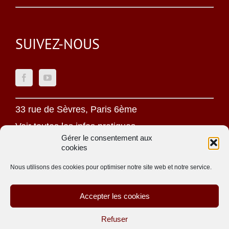
SUIVEZ-NOUS
33 rue de Sèvres, Paris 6ème
Voir toutes les infos pratiques
Gérer le consentement aux
cookies
Mentions légales
Politique de confidentialité
Nous utilisons des cookies pour optimiser notre site web et notre service.
Une oeuvre jésuite
Accepter les cookies
Site réalisé par
ACCK
Refuser