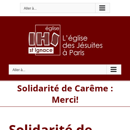
Passer
Aller à...
au
contenu
Aller à...
Solidarité de Carême :
Merci!
Solidarité de