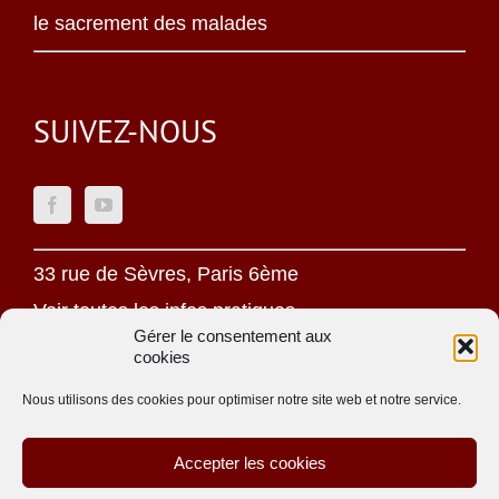
le sacrement des malades
SUIVEZ-NOUS
33 rue de Sèvres, Paris 6ème
Voir toutes les infos pratiques
Gérer le consentement aux
cookies
Mentions légales
Politique de confidentialité
Nous utilisons des cookies pour optimiser notre site web et notre service.
Une oeuvre jésuite
Accepter les cookies
Site réalisé par
ACCK