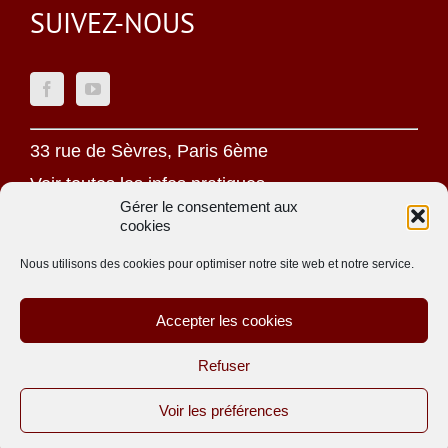
SUIVEZ-NOUS
33 rue de Sèvres, Paris 6ème
Voir toutes les infos pratiques
Gérer le consentement aux
cookies
Mentions légales
Politique de confidentialité
Nous utilisons des cookies pour optimiser notre site web et notre service.
Une oeuvre jésuite
Accepter les cookies
Site réalisé par
ACCK
Refuser
Voir les préférences