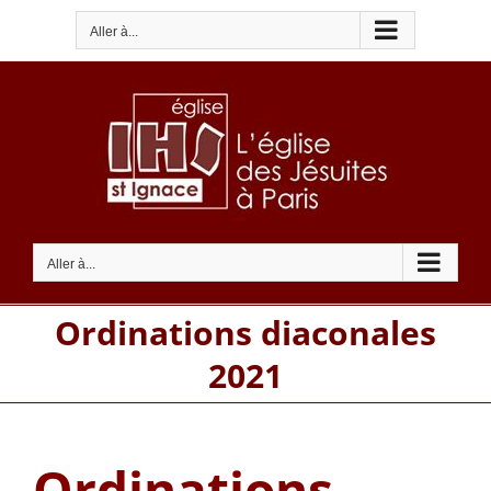
Passer
Aller à...
au
contenu
Aller à...
Ordinations diaconales
2021
Ordinations