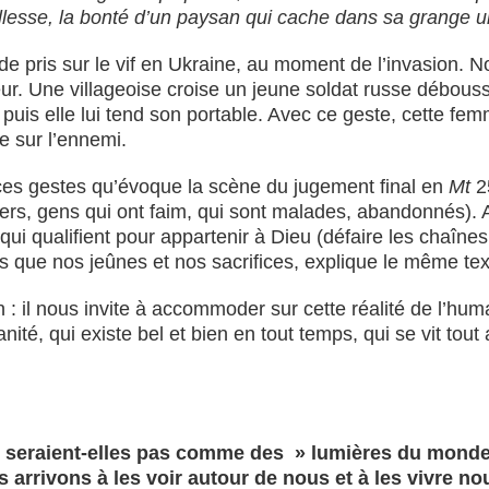
illesse, la bonté d’un paysan qui cache dans sa grange un 
ode pris sur le vif en Ukraine, au moment de l’invasion. 
eur. Une villageoise croise un jeune soldat russe débousso
puis elle lui tend son portable. Avec ce geste, cette femm
e sur l’ennemi.
 ces gestes qu’évoque la scène du jugement final en
Mt
2
ers, gens qui ont faim, qui sont malades, abandonnés). A
i qualifient pour appartenir à Dieu (défaire les chaînes i
s que nos jeûnes et nos sacrifices, explique le même tex
: il nous invite à accommoder sur cette réalité de l’human
, qui existe bel et bien en tout temps, qui se vit tout a
ne seraient-elles pas comme des » lumières du mond
s arrivons à les voir autour de nous et à les vivre 