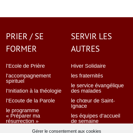
PRIER / SE
SERVIR LES
FORMER
AUTRES
l’Ecole de Prière
Hiver Solidaire
l’accompagnement
les fraternités
spirituel
le service évangélique
l’Initiation à la théologie
des malades
l’Ecoute de la Parole
le chœur de Saint-
Ignace
le programme
« Préparer ma
les équipes d’accueil
résurrection »
de semaine
Groupe de partage :
le service de la
Gérer le consentement aux cookies