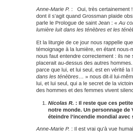
Anne-Marie P.
: Oui, très certainement !
dont il s’agit quand Grossman plaide obs
parle le Prologue de saint Jean : «
Au com
lumière luit dans les ténèbres et les ténè
Et la liturgie de ce jour nous rappelle qu
témoignage à la lumière, en étant nou
nous faut entendre correctement : ils ne
placerait au-dessus des autres hommes. Ce
parce que lui, et lui seul, est en vérité 
dans les ténèbres
… » nous dit-il lui-mêm
lui, et lui seul, qui a le secret de la vic
des hommes et des femmes vivent silenc
Nicolas R.
: Il reste que ces peti
notre monde. Un personnage de V.G
éteindre l’incendie mondial avec
Anne-Marie P.
: Il est vrai qu’à vue huma