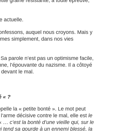
tite graine résistante, à toute épreuve,
e actuelle.
onfessons, auquel nous croyons. Mais y
mmes simplement, dans nos vies
 Sa parole n’est pas un optimisme facile,
nienne, l’épouvante du nazisme. Il a côtoyé
 devant le mal.
é « ?
appelle la « petite bonté ». Le mot peut
 l’arme décisive contre le mal, elle est
le
: « …
c’est la bonté d’une vieille qui, sur le
ui tend sa gourde à un ennemi blessé, la