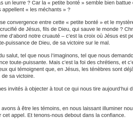
 pas un leurre ? Car la « petite bonté » semble bien batt
 appellent « les méchants » ?
e convergence entre cette « petite bonté » et le mystère 
crucifié de Jésus, fils de Dieu, qui sauve le monde ? Chr
rime d’abord notre cruauté – c’est la croix où Jésus est p
ute-puissance de Dieu, de sa victoire sur le mal.
du salut, tel que nous l’imaginons, tel que nous demand
e toute-puissante. Mais c’est la foi des chrétiens, et c’e
eux qui témoignent que, en Jésus, les ténèbres sont déjà 
de sa victoire.
s invités à objecter à tout ce qui nous tire aujourd’hui d
s avons à être les témoins, en nous laissant illuminer n
 cet appel. Et tenons-nous debout dans la confiance.