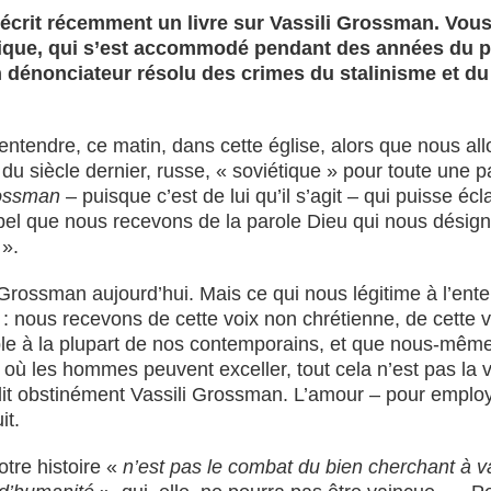
écrit récemment un livre sur Vassili Grossman. Vous 
ostique, qui s’est accommodé pendant des années du p
n dénonciateur résolu des crimes du stalinisme et du t
entendre, ce matin, dans cette église, alors que nous allo
 siècle dernier, russe, « soviétique » pour toute une par
rossman
– puisque c’est de lui qu’il s’agit – qui puisse é
appel que nous recevons de la parole Dieu qui nous dés
 ».
re Grossman aujourd’hui. Mais ce qui nous légitime à l’ent
 : nous recevons de cette voix non chrétienne, de cette vo
ble à la plupart de nos contemporains, et que nous-mêmes 
, où les hommes peuvent exceller, tout cela n’est pas la vé
 dit obstinément Vassili Grossman. L’amour – pour emplo
it.
tre histoire «
n’est pas le combat du bien cherchant à va