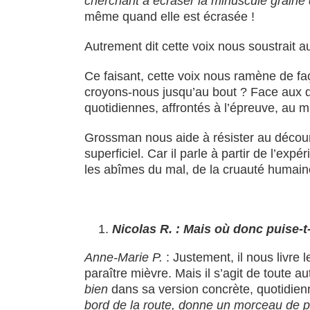
cherchant à écraser la minuscule graine
même quand elle est écrasée !
Autrement dit cette voix nous soustrait a
Ce faisant, cette voix nous ramène de 
croyons-nous jusqu’au bout ? Face aux 
quotidiennes, affrontés à l’épreuve, au m
Grossman nous aide à résister au décourag
superficiel. Car il parle à partir de l’exp
les abîmes du mal, de la cruauté humaine.
Nicolas R. : Mais où donc puise-t-i
Anne-Marie P.
: Justement, il nous livre l
paraître mièvre. Mais il s’agit de toute a
bien
dans sa version concrète, quotidien
bord de la route, donne un morceau de pa