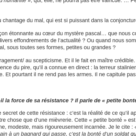
 d’humanité
», qui, elle, ne pourra pas être vaincue. … Pe
u chantage du mal, qui est si puissant dans la conjonctur
façon étonnante au cœur du mystère pascal… que nous c
divers effondrements de l’actualité ? Ou quand nous so
al, sous toutes ses formes, petites ou grandes ?
ement/ au scepticisme. Et il le fait en maître crédible.
érience du pire, qu’il a connue en direct : la terreur stali
 Et pourtant il ne rend pas les armes. Il ne capitule pas
l la force de sa résistance ? Il parle de « petite bont
e secret de cette résistance : c’est la réalité de ce qu’il 
utre chose que d’une mièvrerie. Cette « petite bonté » est
ne, modeste, mais rigoureusement incarnée. Je le cite 
in à un bagnard qui passe, c’est la bonté d’un soldat q