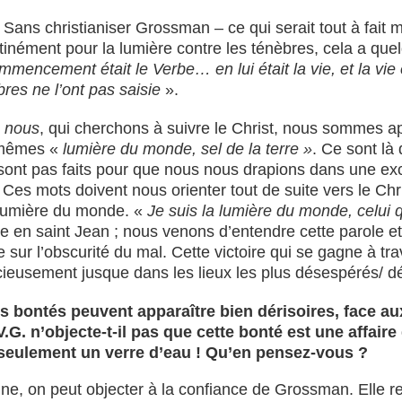
 Sans christianiser Grossman – ce qui serait tout à fai
tinément pour la lumière contre les ténèbres, cela a que
mencement était le Verbe… en lui était la vie, et la vie
bres ne l’ont pas saisie
».
e
nous
, qui cherchons à suivre le Christ, nous sommes ap
s-mêmes «
lumière du monde, sel de la terre »
. Ce sont là 
 sont pas faits pour que nous nous drapions dans une exc
s mots doivent nous orienter tout de suite vers le Chris
la lumière du monde. «
Je suis la lumière du monde, celui
e en saint Jean ; nous venons d’entendre cette parole et d
toire sur l’obscurité du mal. Cette victoire qui se gagne à t
ieusement jusque dans les lieux les plus désespérés/ 
tes bontés peuvent apparaître bien dérisoires, face 
. n’objecte-t-il pas que cette bonté est une affaire
 seulement un verre d’eau ! Qu’en pensez-vous ?
ine, on peut objecter à la confiance de Grossman. Elle rep