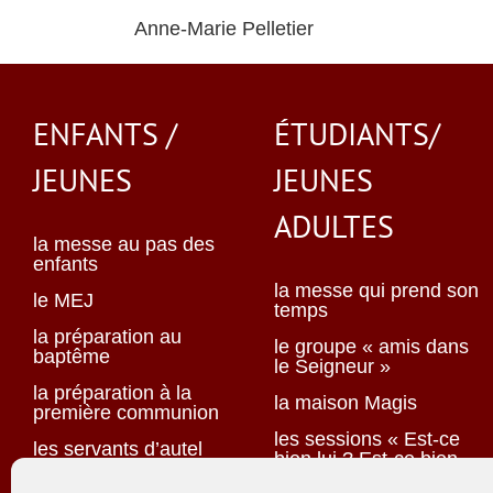
Anne-Marie Pelletier
ENFANTS /
ÉTUDIANTS/
JEUNES
JEUNES
ADULTES
la messe au pas des
enfants
la messe qui prend son
le MEJ
temps
la préparation au
le groupe « amis dans
baptême
le Seigneur »
la préparation à la
la maison Magis
première communion
les sessions « Est-ce
les servants d’autel
bien lui ? Est-ce bien
elle ? »