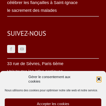
célébrer les fiançailles à Saint-Ignace
le sacrement des malades
SUIVEZ-NOUS
33 rue de Sèvres, Paris 6ème
Voir toutes les infos pratiques
Gérer le consentement aux
cookies
Mentions légales
Politique de confidentialité
Nous utilisons des cookies pour optimiser notre site web et notre service.
Une oeuvre jésuite
Accepter les cookies