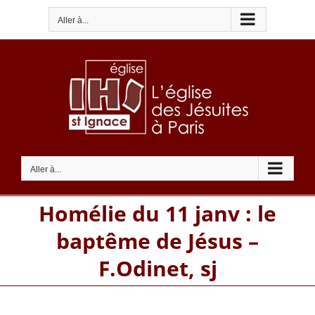
Passer
Aller à...
au
contenu
Aller à...
Homélie du 11 janv : le
baptême de Jésus –
F.Odinet, sj