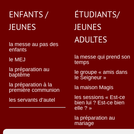
ENFANTS /
ÉTUDIANTS/
JEUNES
JEUNES
ADULTES
la messe au pas des
enfants
la messe qui prend son
le MEJ
temps
la préparation au
le groupe « amis dans
baptême
le Seigneur »
la préparation à la
la maison Magis
première communion
les sessions « Est-ce
les servants d’autel
bien lui ? Est-ce bien
elle ? »
la préparation au
mariage
équipe tandem