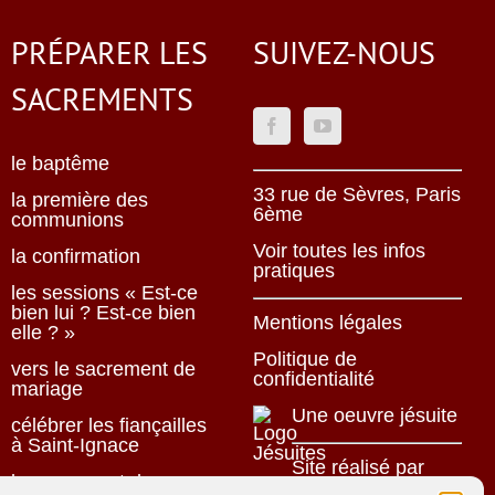
haut/bas
pour
PRÉPARER LES
SUIVEZ-NOUS
augmenter
ou
SACREMENTS
diminuer
le
volume.
le baptême
33 rue de Sèvres, Paris
la première des
6ème
communions
Voir toutes les infos
la confirmation
pratiques
les sessions « Est-ce
bien lui ? Est-ce bien
Mentions légales
elle ? »
Politique de
vers le sacrement de
confidentialité
mariage
Une oeuvre jésuite
célébrer les fiançailles
à Saint-Ignace
Site réalisé par
le sacrement des
ACCK