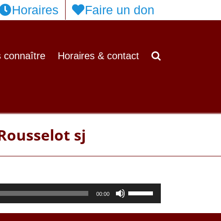
Horaires
Faire un don
 connaître
Horaires & contact
Rousselot sj
Utilisez
00:00
les
flèches