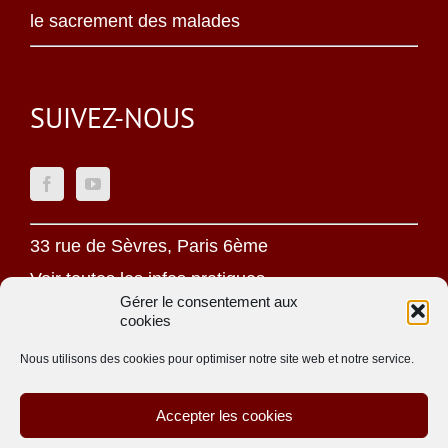
le sacrement des malades
SUIVEZ-NOUS
33 rue de Sèvres, Paris 6ème
Voir toutes les infos pratiques
Gérer le consentement aux
cookies
Mentions légales
Politique de confidentialité
Nous utilisons des cookies pour optimiser notre site web et notre service.
Une oeuvre jésuite
Accepter les cookies
Site réalisé par
ACCK