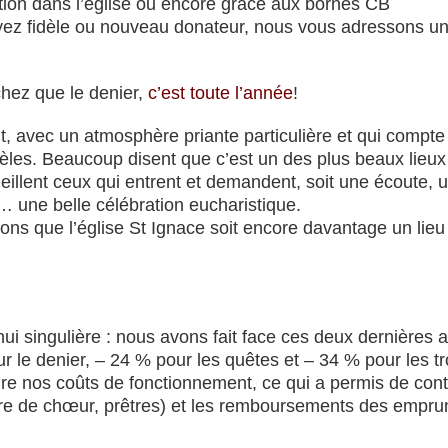
sition dans l’église ou encore grâce aux bornes CB
yez fidèle ou nouveau donateur, nous vous adressons u
chez que le denier,
c’est toute l’année
!
nt, avec un atmosphère priante particulière et qui compte
idèles. Beaucoup disent que c’est un des plus beaux lieux
illent ceux qui entrent et demandent, soit une écoute, un
 une belle célébration eucharistique.
s que l’église St Ignace soit encore davantage un lieu 
hui singulière : nous avons fait face ces deux dernières
our le denier, – 24 % pour les quêtes et – 34 % pour les t
éduire nos coûts de fonctionnement, ce qui a permis de co
itre de chœur, prêtres) et les remboursements des emprun