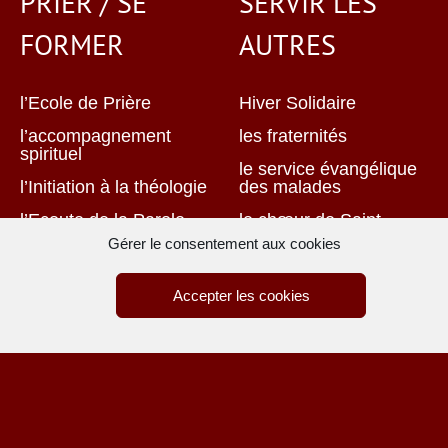
PRIER / SE
SERVIR LES
FORMER
AUTRES
l’Ecole de Prière
Hiver Solidaire
l’accompagnement
les fraternités
spirituel
le service évangélique
l’Initiation à la théologie
des malades
l’Ecoute de la Parole
le chœur de Saint-
Ignace
Gérer le consentement aux cookies
le programme
« Préparer ma
les équipes d’accueil
résurrection »
de semaine
Accepter les cookies
Groupe de partage :
le service de la
séparation, divorce
sacristie
les fraternités
la proclamation de la
parole du dimanche