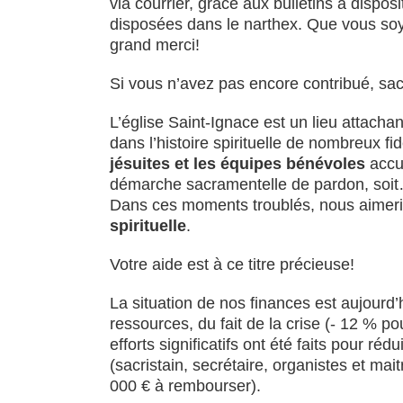
via courrier, grâce aux bulletins à dispo
disposées dans le narthex. Que vous so
grand merci!
Si vous n’avez pas encore contribué, sa
L’église Saint-Ignace est un lieu attacha
dans l’histoire spirituelle de nombreux f
jésuites et les équipes bénévoles
accue
démarche sacramentelle de pardon, soit…
Dans ces moments troublés, nous aimerion
spirituelle
.
Votre aide est à ce titre précieuse!
La situation de nos finances est aujourd’
ressources, du fait de la crise (- 12 % p
efforts significatifs ont été faits pour r
(sacristain, secrétaire, organistes et ma
000 € à rembourser).