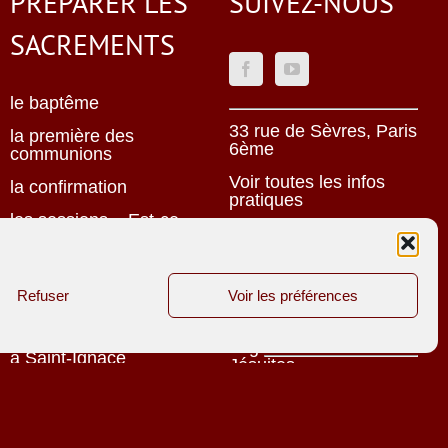
PRÉPARER LES
SUIVEZ-NOUS
SACREMENTS
le baptême
33 rue de Sèvres, Paris
la première des
6ème
communions
Voir toutes les infos
la confirmation
pratiques
les sessions « Est-ce
bien lui ? Est-ce bien
Mentions légales
elle ? »
Politique de
vers le sacrement de
Refuser
Voir les préférences
confidentialité
mariage
Une oeuvre jésuite
célébrer les fiançailles
à Saint-Ignace
Site réalisé par
le sacrement des
ACCK
malades