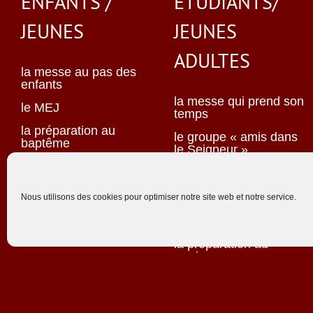
ENFANTS /
ÉTUDIANTS/
JEUNES
JEUNES
ADULTES
la messe au pas des
enfants
la messe qui prend son
le MEJ
temps
la préparation au
le groupe « amis dans
baptême
le Seigneur »
la préparation à la
la maison Magis
première communion
les sessions « Est-ce
Nous utilisons des cookies pour optimiser notre site web et notre service.
les servants d’autel
bien lui ? Est-ce bien
elle ? »
la préparation au
mariage
équipe tandem