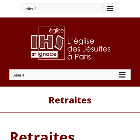
Passer
Aller à...
au
contenu
Aller à...
Retraites
Retraites