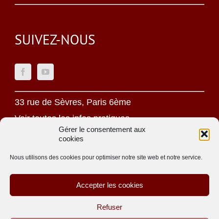
SUIVEZ-NOUS
33 rue de Sèvres, Paris 6ème
Voir toutes les infos pratiques
Gérer le consentement aux
cookies
Mentions légales
Politique de confidentialité
Nous utilisons des cookies pour optimiser notre site web et notre service.
Une oeuvre jésuite
Accepter les cookies
Site réalisé par
ACCK
Refuser