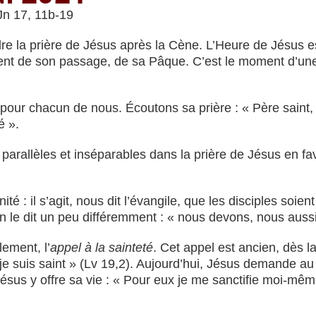
 Jn 17, 11b-19
dre la prière de Jésus après la Cène. L’Heure de Jésus est
ment de son passage, de sa Pâque. C’est le moment d’un
 et pour chacun de nous. Écoutons sa prière : « Père saint
é ».
arallèles et inséparables dans la prière de Jésus en fav
ité : il s’agit, nous dit l’évangile, que les disciples soie
an le dit un peu différemment : « nous devons, nous aussi
ement, l’
appel à la sainteté
. Cet appel est ancien, dès 
 je suis saint » (Lv 19,2). Aujourd’hui, Jésus demande au
t Jésus y offre sa vie : « Pour eux je me sanctifie moi-même