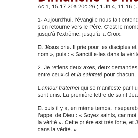
Ac 1, 15-17.20a.20c-26 ; 1 Jn 4, 11-16 ;
1- Aujourd’hui, l’évangile nous fait enten
s’en retourne vers le Père. C’est le mo
jusqu’à l’extrême, jusqu’à la Croix.
Et Jésus prie. Il prie pour les disciples
nom », puis : « Sanctifie-les dans la vérit
2- Je retiens deux axes, deux demandes p
entre ceux-ci et
la sainteté
pour chacun.
L’
amour fraternel
qui se manifeste par l’un
sont unis. La première lettre de saint Je
Et puis il y a, en même temps, inséparabl
l’appel de Dieu : « Soyez saints, car moi
la vérité ». Cette prière est très forte, e
dans la vérité. »