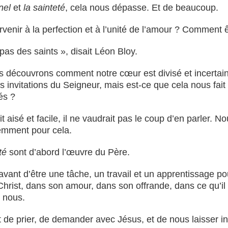
nel
et
la sainteté
, cela nous dépasse. Et de beaucoup.
nir à la perfection et à l’unité de l’amour ? Comment ê
e pas des saints », disait Léon Bloy.
 découvrons comment notre cœur est divisé et incertain,
es invitations du Seigneur, mais est-ce que cela nous fai
és ?
ait aisé et facile, il ne vaudrait pas le coup d’en parler. 
demment pour cela.
té
sont d’abord l’œuvre du Père.
 avant d’être une tâche, un travail et un apprentissage po
e Christ, dans son amour, dans son offrande, dans ce qu
n nous.
est de prier, de demander avec Jésus, et de nous laisser i