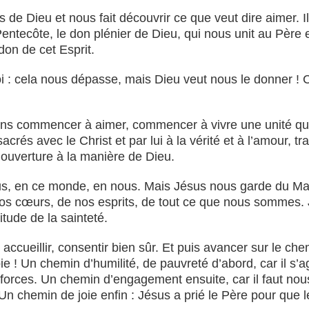
e Dieu et nous fait découvrir ce que veut dire aimer. Il es
 Pentecôte, le don plénier de Dieu, qui nous unit au Père
on de cet Esprit.
ir foi : cela nous dépasse, mais Dieu veut nous le donner !
ons commencer à aimer, commencer à vivre une unité qu
rés avec le Christ et par lui à la vérité et à l’amour, 
e ouverture à la manière de Dieu.
fus, en ce monde, en nous. Mais Jésus nous garde du Mau
os cœurs, de nos esprits, de tout ce que nous sommes. Jé
itude de la sainteté.
, accueillir, consentir bien sûr. Et puis avancer sur le ch
 ! Un chemin d’humilité, de pauvreté d’abord, car il s’agi
 forces. Un chemin d’engagement ensuite, car il faut no
 chemin de joie enfin : Jésus a prié le Père pour que les