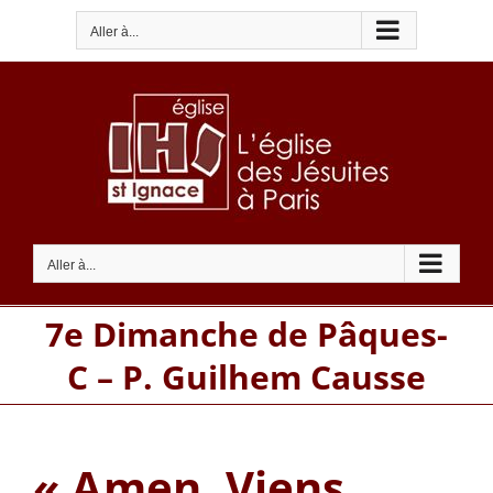
Passer
Aller à...
au
contenu
Aller à...
7e Dimanche de Pâques-
C – P. Guilhem Causse
« Amen, Viens