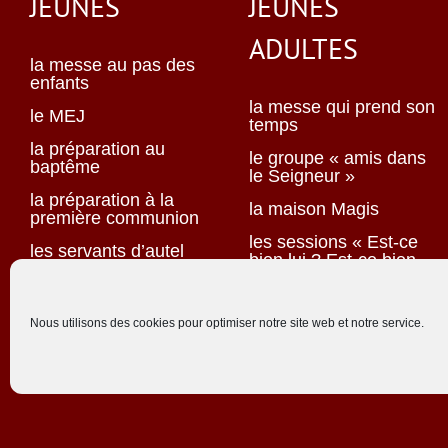
JEUNES
JEUNES
ADULTES
la messe au pas des
enfants
la messe qui prend son
le MEJ
temps
la préparation au
le groupe « amis dans
baptême
le Seigneur »
la préparation à la
la maison Magis
première communion
les sessions « Est-ce
les servants d’autel
bien lui ? Est-ce bien
elle ? »
la préparation au
Nous utilisons des cookies pour optimiser notre site web et notre service.
mariage
équipe tandem