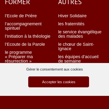
FORMER
AUTRES
l’Ecole de Prière
Hiver Solidaire
l’accompagnement
les fraternités
spirituel
le service évangélique
l’Initiation à la théologie
des malades
l’Ecoute de la Parole
le chœur de Saint-
Ignace
le programme
« Préparer ma
les équipes d’accueil
résurrection »
de semaine
Groupe de partage :
le service de la
Gérer le consentement aux cookies
séparation, divorce
sacristie
les fraternités
la proclamation de la
Accepter les cookies
parole du dimanche