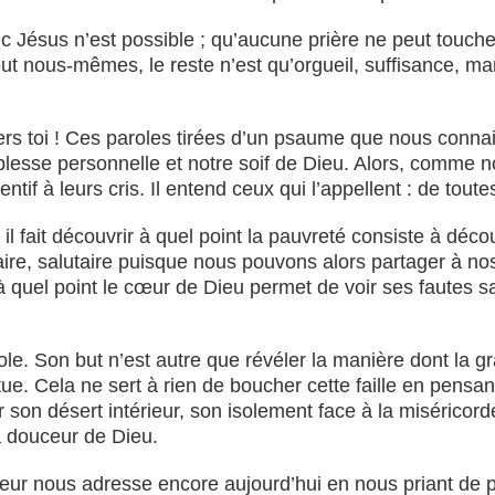
 Jésus n’est possible ; qu’aucune prière ne peut touche
t nous-mêmes, le reste n’est qu’orgueil, suffisance, ma
vers toi ! Ces paroles tirées d’un psaume que nous connai
iblesse personnelle et notre soif de Dieu. Alors, comme n
ntif à leurs cris. Il entend ceux qui l’appellent : de toutes
r il fait découvrir à quel point la pauvreté consiste à d
ire, salutaire puisque nous pouvons alors partager à no
ir à quel point le cœur de Dieu permet de voir ses fautes
le. Son but n’est autre que révéler la manière dont la g
stitue. Cela ne sert à rien de boucher cette faille en pe
er son désert intérieur, son isolement face à la miséricor
a douceur de Dieu.
gneur nous adresse encore aujourd’hui en nous priant de 