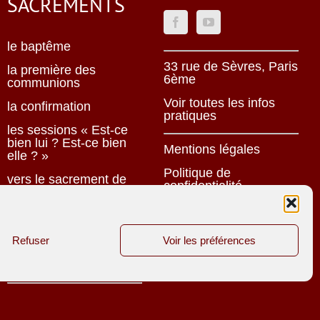
SACREMENTS
le baptême
33 rue de Sèvres, Paris
la première des
6ème
communions
Voir toutes les infos
la confirmation
pratiques
les sessions « Est-ce
bien lui ? Est-ce bien
Mentions légales
elle ? »
Politique de
vers le sacrement de
confidentialité
mariage
Une oeuvre jésuite
célébrer les fiançailles
à Saint-Ignace
Refuser
Voir les préférences
Site réalisé par
le sacrement des
ACCK
malades