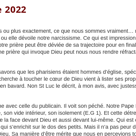
e 2022
s ou plus exactement, ce que nous sommes vraiment… n’e
- ou elle dévoile notre narcissisme. Ce qui est impression
notre prière peut être déviée de sa trajectoire pour en fi
e prière qui invoque Dieu peut nous nous rendre réfracta
 savons que les pharisiens étaient hommes d’église, spécia
erche à toucher le cœur de Dieu vient à lister ses propre
bien bavard. Non St Luc le décrit, à mon avis, avec juste
e avec celle du publicain. Il voit son péché. Notre Pape 
se, son vide intérieur, son isolement (E.G 1). Et cette détr
e la face devant Dieu et aussi devant lui-même. Qui est 
i s’enrichit sur le dos des petits. Mais il n’a pas peur d
ieu. Sa manière d’être mérite que nous en percevions tout