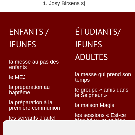
Josy Birsens sj
ENFANTS /
ÉTUDIANTS/
JEUNES
JEUNES
ADULTES
la messe au pas des
enfants
la messe qui prend son
le MEJ
temps
la préparation au
le groupe « amis dans
baptême
le Seigneur »
la préparation à la
la maison Magis
première communion
les sessions « Est-ce
les servants d’autel
bien lui ? Est-ce bien
elle ? »