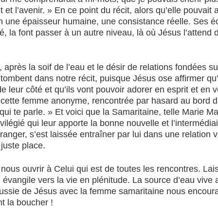
t et l’avenir. » En ce point du récit, alors qu’elle pouvai
n une épaisseur humaine, une consistance réelle. Ses éc
, la font passer à un autre niveau, là où Jésus l’attend de
, après la soif de l’eau et le désir de relations fondées s
 tombent dans notre récit, puisque Jésus ose affirmer qu’
e leur côté et qu’ils vont pouvoir adorer en esprit et en
 cette femme anonyme, rencontrée par hasard au bord d’un
i qui te parle. » Et voici que la Samaritaine, telle Marie
vilégié qui leur apporte la bonne nouvelle et l’intermédiai
ranger, s’est laissée entraîner par lui dans une relation v
juste place.
s ouvrir à Celui qui est de toutes les rencontres. Lai
n évangile vers la vie en plénitude. La source d’eau vive
réussie de Jésus avec la femme samaritaine nous encou
t la boucher !