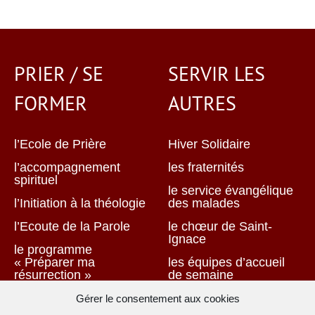
PRIER / SE
SERVIR LES
FORMER
AUTRES
l’Ecole de Prière
Hiver Solidaire
l’accompagnement
les fraternités
spirituel
le service évangélique
l’Initiation à la théologie
des malades
l’Ecoute de la Parole
le chœur de Saint-
Ignace
le programme
« Préparer ma
les équipes d’accueil
résurrection »
de semaine
Groupe de partage :
le service de la
Gérer le consentement aux cookies
séparation, divorce
sacristie