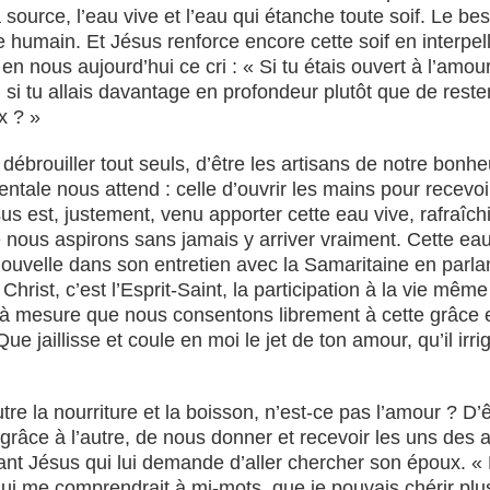
source, l’eau vive et l’eau qui étanche toute soif. Le bes
re humain. Et Jésus renforce encore cette soif en interpel
en nous aujourd’hui ce cri : « Si tu étais ouvert à l’amour
 si tu allais davantage en profondeur plutôt que de reste
x ? »
ébrouiller tout seuls, d’être les artisans de notre bonhe
entale nous attend : celle d’ouvrir les mains pour recev
 est, justement, venu apporter cette eau vive, rafraîchiss
le nous aspirons sans jamais y arriver vraiment. Cette eau
uvelle dans son entretien avec la Samaritaine en parlant 
Christ, c’est l’Esprit-Saint, la participation à la vie mê
et à mesure que nous consentons librement à cette grâce et
 Que jaillisse et coule en moi le jet de ton amour, qu’il i
tre la nourriture et la boisson, n’est-ce pas l’amour ? D
grâce à l’autre, de nous donner et recevoir les uns des a
vant Jésus qui lui demande d’aller chercher son époux. « 
qui me comprendrait à mi-mots, que je pouvais chérir plus