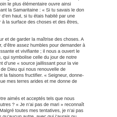
oin le plus élémentaire ouvre ainsi
lant la Samaritaine : « Si tu savais le don
 d’en haut, si tu étais habité par une
r à la surface des choses et des êtres,
ur et de garder la maîtrise des choses. A
oir, d’être assez humbles pour demander à
ante et vivifiante ; il nous a ouvert le
, qui symbolise celle du jour de notre
d’une « source jaillissant pour la vie
me de Dieu qui nous renouvelle de
 la faisons fructifier. « Seigneur, donne-
rrigue mes terres arides et me donne de
’être aimés et acceptés tels que nous
utres ? « Je n’ai pas de mari » reconnaît
Malgré toutes mes tentatives, je n’ai pas
 qu’aucun autre, avec qui j’aurais pu