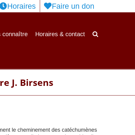
Horaires
Faire un don
 connaître
Horaires & contact
e J. Birsens
ement le cheminement des catéchumènes