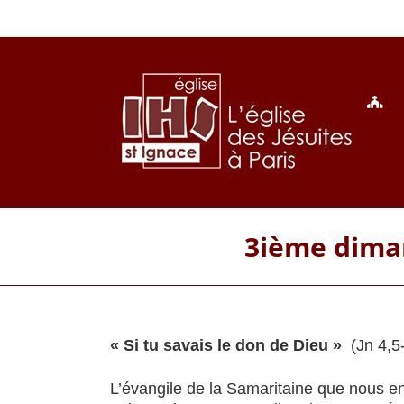
Passer
au
contenu
3ième diman
« Si tu savais le don de Dieu »
(Jn 4,5
L’évangile de la Samaritaine que nous e