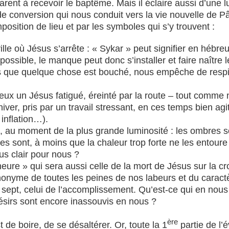
rent à recevoir le baptême. Mais il éclaire aussi d’une l
e conversion qui nous conduit vers la vie nouvelle de P
osition de lieu et par les symboles qui s’y trouvent :
e où Jésus s’arrête : « Sykar » peut signifier en hébreu 
ssible, le manque peut donc s’installer et faire naître l
 que quelque chose est bouché, nous empêche de respirer
yeux un Jésus fatigué, éreinté par la route – tout comm
hiver, pris par un travail stressant, en ces temps bien ag
 inflation…).
idi, au moment de la plus grande luminosité : les ombres 
s sont, à moins que la chaleur trop forte ne les entoure d
lus clair pour nous ?
heure » qui sera aussi celle de la mort de Jésus sur la 
onyme de toutes les peines de nos labeurs et du caractère
fait sept, celui de l’accomplissement. Qu’est-ce qui en no
ésirs sont encore inassouvis en nous ?
ère
de boire, de se désaltérer. Or, toute la 1
partie de l’é