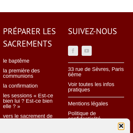
PRÉPARER LES
SUIVEZ-NOUS
SACREMENTS
le baptême
33 rue de Sèvres, Paris
la première des
6ème
communions
Voir toutes les infos
la confirmation
pratiques
les sessions « Est-ce
bien lui ? Est-ce bien
Mentions légales
elle ? »
Politique de
vers le sacrement de
confidentialité
mariage
Une oeuvre jésuite
célébrer les fiançailles